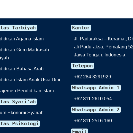
ltas Tarbiyah
Kantor
didikan Agama Islam
Jl. Paduraksa – Keramat, Dk.
ali Paduraksa, Pemalang 5
didikan Guru Madrasah
Jawa Tengah, Indonesia.
aiyah
Telepon
didikan Bahasa Arab
+62 284 3291929
idikan Islam Anak Usia Dini
Whatsapp Admin 1
ajemen Pendidikan Islam
+62 811 2610 054
ltas Syari'ah
Whatsapp Admin 2
um Ekonomi Syariah
+62 811 2516 160
ltas Psikologi
Email