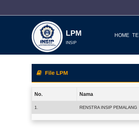
Lompat
ke
LPM
konten
HOME
TE
INSIP
File LPM
No.
Nama
1.
RENSTRA INSIP PEMALANG