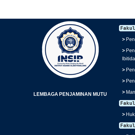
Faku
>
Pen
>
Pen
Ibitid
>
Pen
>
Pend
>
Man
LEMBAGA PENJAMINAN MUTU
Faku
>
Huk
Faku