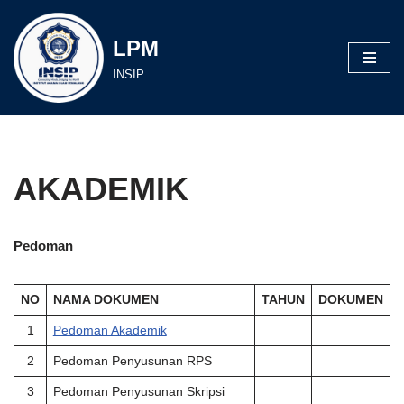
LPM
Lompat
ke
INSIP
konten
AKADEMIK
Pedoman
NO
NAMA DOKUMEN
TAHUN
DOKUMEN
1
Pedoman Akademik
2
Pedoman Penyusunan RPS
3
Pedoman Penyusunan Skripsi